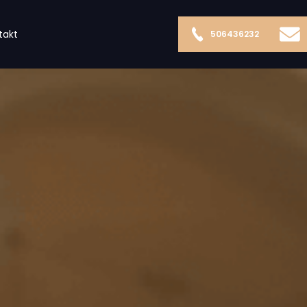
takt
506436232